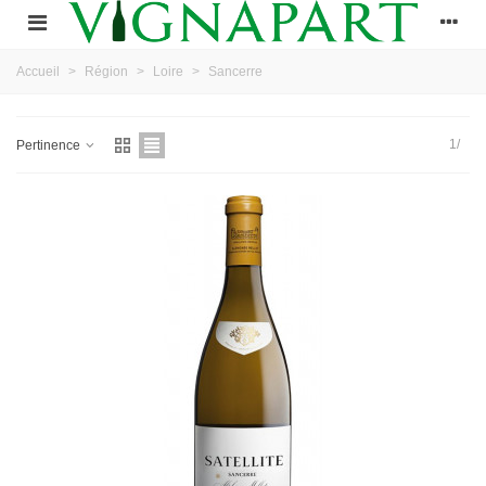
Accueil
>
Région
>
Loire
>
Sancerre
1/
Pertinence