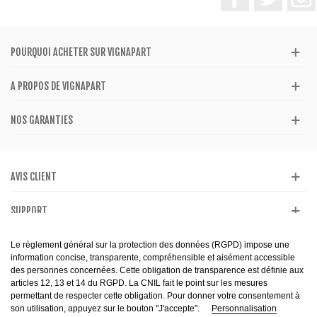
POURQUOI ACHETER SUR VIGNAPART
A PROPOS DE VIGNAPART
NOS GARANTIES
AVIS CLIENT
SUPPORT
CATALOGUE
Le règlement général sur la protection des données (RGPD) impose une
information concise, transparente, compréhensible et aisément accessible
des personnes concernées. Cette obligation de transparence est définie aux
articles 12, 13 et 14 du RGPD. La CNIL fait le point sur les mesures
permettant de respecter cette obligation. Pour donner votre consentement à
son utilisation, appuyez sur le bouton "J'accepte".
Personnalisation
© 2013-2099 . All Rights Reserved - Interdiction de vente de boissons