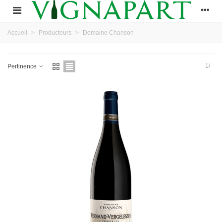
Accueil
>
Producteurs
>
Domaine Chanson
1/
Pertinence