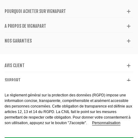
POURQUOI ACHETER SUR VIGNAPART
A PROPOS DE VIGNAPART
NOS GARANTIES
AVIS CLIENT
SUPPORT
CATALOGUE
Le règlement général sur la protection des données (RGPD) impose une
information concise, transparente, compréhensible et aisément accessible
des personnes concernées. Cette obligation de transparence est définie aux
articles 12, 13 et 14 du RGPD. La CNIL fait le point sur les mesures
permettant de respecter cette obligation. Pour donner votre consentement à
son utilisation, appuyez sur le bouton "J'accepte".
Personnalisation
© 2013-2099 . All Rights Reserved - Interdiction de vente de boissons
alcooliques aux mineurs de moins de 18 ans - L'abus d'alcool est dangereux
pour la santé. Sachez consommer avec modération.