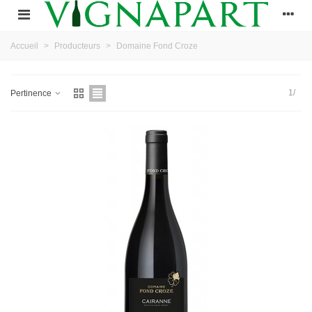
Accueil
>
Producteurs
>
Domaine Fond Croze
1/
Pertinence