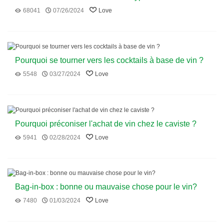
Rouge, Blanc, Rosé, Champagne, Moelleux et
68041
07/26/2024
Love
Liquoreux
Pourquoi se tourner vers les cocktails à base de vin ?
5548
03/27/2024
Love
Pourquoi préconiser l'achat de vin chez le caviste ?
5941
02/28/2024
Love
Bag-in-box : bonne ou mauvaise chose pour le vin?
7480
01/03/2024
Love