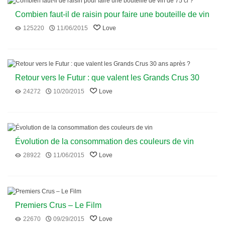
Combien faut-il de raisin pour faire une bouteille de vin
de 75 cl ?
125220
11/06/2015
Love
Retour vers le Futur : que valent les Grands Crus 30
ans après ?
24272
10/20/2015
Love
Évolution de la consommation des couleurs de vin
28922
11/06/2015
Love
Premiers Crus – Le Film
22670
09/29/2015
Love